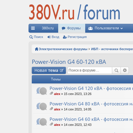
380v.ru
Форумы
Пользователи
с
Поиск
Вход
Регистрация
ы
Электротехнические форумы
ИБП - источники беспер
лк
Power-Vision G4 60-120 кВА
и
Новая
тема
Темы
Power-Vision G4 120 кВА - фотосессия
alex
» 15 сен 2023, 13:26
ло
ж
Power-Vision G4 80 кВА - фотосессия н
ен
alex
» 14 сен 2023, 14:05
ия
ло
ж
Power-Vision G4 60 кВА - фотосессия н
ен
alex
» 14 сен 2023, 12:43
ия
ло