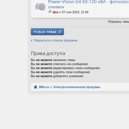
ж
Power-Vision G4 60-120 кВА - фотосес
ен
снимки
ия
alex
» 07 сен 2023, 11:09
ло
ж
Показать тем
ен
ия
Новая
тема
Вернуться к списку форумов
Права доступа
Вы
не можете
начинать темы
Вы
не можете
отвечать на сообщения
Вы
не можете
редактировать свои сообщения
Вы
не можете
удалять свои сообщения
Вы
не можете
добавлять вложения
380v.ru
Электротехнические форумы