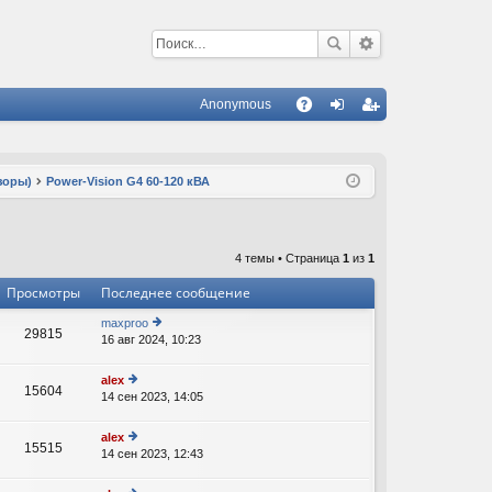
Anonymous
С
A
хо
ег
Q
д
ис
зоры)
Power-Vision G4 60-120 кВА
тр
ац
4 темы • Страница
1
из
1
ия
Просмотры
Последнее сообщение
maxproo
29815
16 авг 2024, 10:23
е
В
р
е
alex
15604
йт
14 сен 2023, 14:05
е
В
и
р
к
е
alex
п
15515
йт
14 сен 2023, 12:43
е
о
В
и
р
с
к
е
л