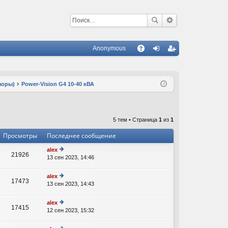
Anonymous
С
A
хо
ег
Q
д
ис
зоры)
Power-Vision G4 10-40 кВА
тр
ац
5 тем • Страница
1
из
1
ия
Просмотры
Последнее сообщение
alex
21926
13 сен 2023, 14:46
е
В
р
е
alex
17473
йт
13 сен 2023, 14:43
е
В
и
р
к
е
alex
п
17415
йт
12 сен 2023, 15:32
е
о
В
и
р
с
к
е
л