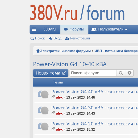
380v.ru
Форумы
Пользователи
с
Поиск
Вход
Регистрация
ы
Электротехнические форумы
ИБП - источники беспер
лк
Power-Vision G4 10-40 кВА
и
Новая
тема
Темы
Power-Vision G4 40 кВА - фотосессия н
alex
» 13 сен 2023, 14:46
ло
ж
Power-Vision G4 30 кВА - фотосессия н
ен
alex
» 13 сен 2023, 14:43
ия
ло
ж
Power-Vision G4 20 кВА - фотосессия н
ен
alex
» 12 сен 2023, 15:32
ия
ло