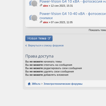
ж
Power-Vision G4 10 кВА - фотосессия н
ен
alex
» 12 сен 2023, 15:31
ия
ло
ж
Power-Vision G4 10-40 кВА - фотосесс
ен
снимки
ия
alex
» 07 сен 2023, 11:05
ло
ж
Показать тем
ен
ия
Новая
тема
Вернуться к списку форумов
Права доступа
Вы
не можете
начинать темы
Вы
не можете
отвечать на сообщения
Вы
не можете
редактировать свои сообщения
Вы
не можете
удалять свои сообщения
Вы
не можете
добавлять вложения
380v.ru
Электротехнические форумы