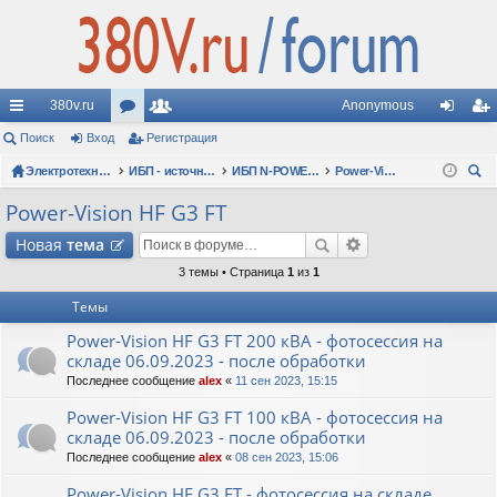
380v.ru
Anonymous
с
Поиск
Вход
ор
Регистрация
ол
хо
ег
ы
Электротехнические форумы
ум
ьз
ИБП - источники бесперебойного питания
ИБП N-POWER: новые модели (презентации, фотосессии, обзоры)
Power-Vision HF G3 FT
д
ис
ои
лк
ы
ов
тр
Power-Vision HF G3 FT
ск
и
ат
ац
Новая
тема
ел
ия
3 темы • Страница
1
из
1
Темы
и
Power-Vision HF G3 FT 200 кВА - фотосессия на
складе 06.09.2023 - после обработки
Последнее сообщение
alex
«
11 сен 2023, 15:15
Power-Vision HF G3 FT 100 кВА - фотосессия на
складе 06.09.2023 - после обработки
Последнее сообщение
alex
«
08 сен 2023, 15:06
Power-Vision HF G3 FT - фотосессия на складе