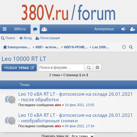
380v.ru
Anonymous
с
Поиск
Вход
ор
Регистрация
ол
хо
ег
ы
Электротехнические форумы
ум
ьз
ИБП - источники бесперебойного питания
ИБП N-POWER: новые модели (презентации, фотосессии, обзоры)
Leo 10000 RT LT
д
ис
ои
лк
ы
ов
тр
Leo 10000 RT LT
ск
и
ат
ац
Новая
тема
ел
ия
2 темы • Страница
1
из
1
Темы
и
Leo 10 кВА RT LT - фотосессия на складе 26.01.2021
- после обработки
Последнее сообщение
alex
«
16 фев 2021, 13:55
Leo 10 кВА RT LT - фотосессия на складе 26.01.2021
- необработанные снимки
Последнее сообщение
alex
«
04 фев 2021, 17:34
Показать темы за: