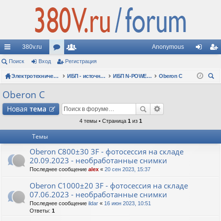
380v.ru
Anonymous
с
Поиск
Вход
ор
Регистрация
ол
хо
ег
ы
Электротехнические форумы
ум
ьз
ИБП - источники бесперебойного питания
ИБП N-POWER: новые модели (презентации, фотосессии, обзоры)
Oberon C
д
ис
ои
лк
ы
ов
тр
Oberon C
ск
и
ат
ац
Новая
тема
ел
ия
4 темы • Страница
1
из
1
Темы
и
Oberon C800±30 3F - фотосессия на складе
20.09.2023 - необработанные снимки
Последнее сообщение
alex
«
20 сен 2023, 15:37
Oberon C1000±20 3F - фотосессия на складе
07.06.2023 - необработанные снимки
Последнее сообщение
ildar
«
16 июн 2023, 10:51
Ответы:
1