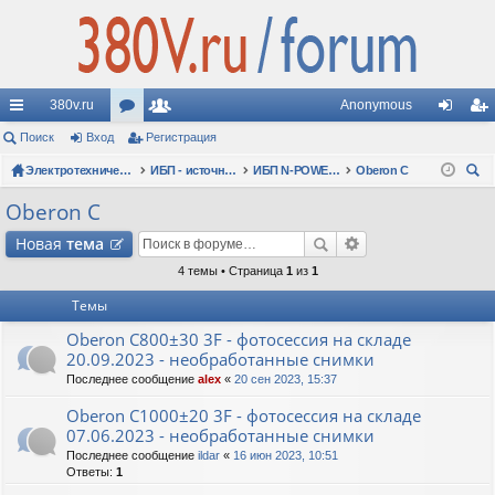
380v.ru
Anonymous
с
Поиск
Вход
ор
Регистрация
ол
хо
ег
ы
Электротехнические форумы
ум
ьз
ИБП - источники бесперебойного питания
ИБП N-POWER: новые модели (презентации, фотосессии, обзоры)
Oberon C
д
ис
ои
лк
ы
ов
тр
Oberon C
ск
и
ат
ац
Новая
тема
ел
ия
4 темы • Страница
1
из
1
Темы
и
Oberon C800±30 3F - фотосессия на складе
20.09.2023 - необработанные снимки
Последнее сообщение
alex
«
20 сен 2023, 15:37
Oberon C1000±20 3F - фотосессия на складе
07.06.2023 - необработанные снимки
Последнее сообщение
ildar
«
16 июн 2023, 10:51
Ответы:
1