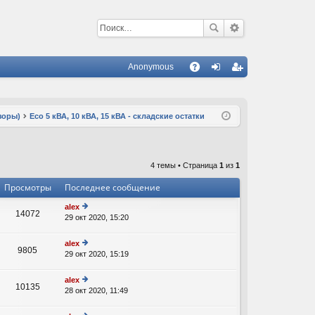
Anonymous
С
A
хо
ег
Q
д
ис
зоры)
Eco 5 кВА, 10 кВА, 15 кВА - складские остатки
тр
ац
4 темы • Страница
1
из
1
ия
Просмотры
Последнее сообщение
alex
14072
29 окт 2020, 15:20
е
В
р
е
alex
9805
йт
29 окт 2020, 15:19
е
В
и
р
к
е
alex
п
10135
йт
28 окт 2020, 11:49
е
о
В
и
р
с
к
е
л