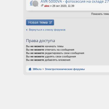
ж
AVR-5000VA - фотосессия на складе 2
ен
alex
» 28 окт 2020, 11:39
ия
ло
ж
Показать тем
ен
ия
Новая
тема
Вернуться к списку форумов
Права доступа
Вы
не можете
начинать темы
Вы
не можете
отвечать на сообщения
Вы
не можете
редактировать свои сообщения
Вы
не можете
удалять свои сообщения
Вы
не можете
добавлять вложения
380v.ru
Электротехнические форумы