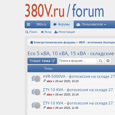
380v.ru
Форумы
Пользователи
с
Поиск
Вход
Регистрация
ы
Электротехнические форумы
ИБП - источники беспер
лк
Eco 5 кВА, 10 кВА, 15 кВА - складские
и
Новая
тема
Темы
AVR-5000VA - фотосессия на складе 27
alex
» 29 окт 2020, 15:20
ло
ж
ZTY-10 KVA - фотосессия на складе 27
ен
alex
» 29 окт 2020, 15:19
ия
ло
ж
ZTY-10 KVA - фотосессия на складе 2
ен
alex
» 28 окт 2020, 11:49
ия
ло