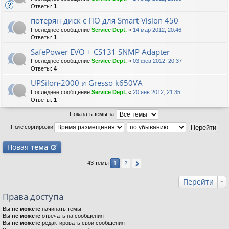
Ответы:
1
потерян диск с ПО для Smart-Vision 450
Последнее сообщение
Service Dept.
«
14 мар 2012, 20:46
Ответы:
1
SafePower EVO + CS131 SNMP Adapter
Последнее сообщение
Service Dept.
«
03 фев 2012, 20:37
Ответы:
4
UPSilon-2000 и Gresso k650VA
Последнее сообщение
Service Dept.
«
20 янв 2012, 21:35
Ответы:
1
Показать темы за:
Поле сортировки
Новая
тема
43 темы
1
2
Перейти
Права доступа
Вы
не можете
начинать темы
Вы
не можете
отвечать на сообщения
Вы
не можете
редактировать свои сообщения