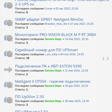
2-3 UPS по
Последнее сообщение
Goras
«
05 авг 2023, 22:59
Ответы:
6
SNMP adapter DP801 NetAgent MiniGo
Последнее сообщение
Brandon_heat_dre
«
27 апр 2023, 15:25
Ответы:
3
Мониторинг PRO-VISION BLACK M P RT 3КВА
Последнее сообщение
Service Dept.
«
10 янв 2022, 10:33
Ответы:
3
Серийный номер для ПО UPSmart
Последнее сообщение
i_am_kisly
«
04 ноя 2016, 14:53
Ответы:
10
1
2
Подключение ПК к ИБП EATON 9390
Последнее сообщение
Service Dept.
«
11 янв 2016, 12:20
Ответы:
2
NetAgent II CP504 - горячее подключение.
Последнее сообщение
Service Dept.
«
28 дек 2015, 16:23
Ответы:
1
ПО UpSilon 2.50
Последнее сообщение
Service Dept.
«
28 июн 2015, 13:29
Ответы:
3
ПО UPSmart V2.50