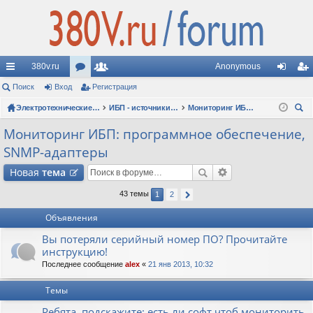
380v.ru
Anonymous
с
Поиск
Вход
ор
Регистрация
ол
хо
ег
ы
ум
Электротехнические форумы
ьз
ИБП - источники бесперебойного питания
Мониторинг ИБП: программное обеспечение, SNMP-адаптеры
д
ис
ои
лк
ы
ов
тр
Мониторинг ИБП: программное обеспечение,
ск
SNMP-адаптеры
и
ат
ац
Новая
тема
ел
ия
и
43 темы
1
2
Объявления
Вы потеряли серийный номер ПО? Прочитайте
инструкцию!
Последнее сообщение
alex
«
21 янв 2013, 10:32
Темы
Ребята, подскажите: есть ли софт чтоб мониторить