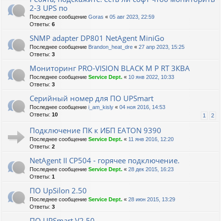
2-3 UPS по
Последнее сообщение
Goras
«
05 авг 2023, 22:59
Ответы:
6
SNMP adapter DP801 NetAgent MiniGo
Последнее сообщение
Brandon_heat_dre
«
27 апр 2023, 15:25
Ответы:
3
Мониторинг PRO-VISION BLACK M P RT 3КВА
Последнее сообщение
Service Dept.
«
10 янв 2022, 10:33
Ответы:
3
Серийный номер для ПО UPSmart
Последнее сообщение
i_am_kisly
«
04 ноя 2016, 14:53
Ответы:
10
1
2
Подключение ПК к ИБП EATON 9390
Последнее сообщение
Service Dept.
«
11 янв 2016, 12:20
Ответы:
2
NetAgent II CP504 - горячее подключение.
Последнее сообщение
Service Dept.
«
28 дек 2015, 16:23
Ответы:
1
ПО UpSilon 2.50
Последнее сообщение
Service Dept.
«
28 июн 2015, 13:29
Ответы:
3
ПО UPSmart V2.50