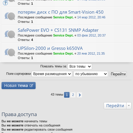
Ответы:
1
потерян диск с ПО для Smart-Vision 450
Последнее сообщение
Service Dept.
«
14 мар 2012, 20:46
Ответы:
1
SafePower EVO + CS131 SNMP Adapter
Последнее сообщение
Service Dept.
«
03 фев 2012, 20:37
Ответы:
4
UPSilon-2000 и Gresso k650VA
Последнее сообщение
Service Dept.
«
20 янв 2012, 21:35
Ответы:
1
Показать темы за:
Поле сортировки
Новая
тема
43 темы
1
2
Перейти
Права доступа
Вы
не можете
начинать темы
Вы
не можете
отвечать на сообщения
Вы
не можете
редактировать свои сообщения