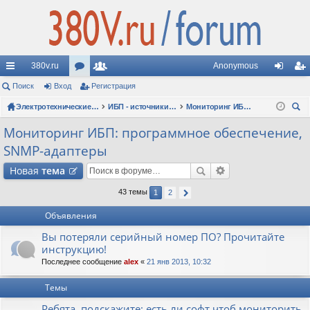
380v.ru
Anonymous
с
Поиск
Вход
ор
Регистрация
ол
хо
ег
ы
ум
Электротехнические форумы
ьз
ИБП - источники бесперебойного питания
Мониторинг ИБП: программное обеспечение, SNMP-адаптеры
д
ис
ои
лк
ы
ов
тр
Мониторинг ИБП: программное обеспечение,
ск
SNMP-адаптеры
и
ат
ац
Новая
тема
ел
ия
и
43 темы
1
2
Объявления
Вы потеряли серийный номер ПО? Прочитайте
инструкцию!
Последнее сообщение
alex
«
21 янв 2013, 10:32
Темы
Ребята, подскажите: есть ли софт чтоб мониторить