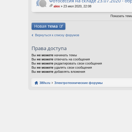
Фотосессия на складе 23.07.2020 - о
alex
» 23 июл 2020, 22:08
ло
ж
Показать тем
ен
ия
Новая
тема
Вернуться к списку форумов
Права доступа
Вы
не можете
начинать темы
Вы
не можете
отвечать на сообщения
Вы
не можете
редактировать свои сообщения
Вы
не можете
удалять свои сообщения
Вы
не можете
добавлять вложения
380v.ru
Электротехнические форумы