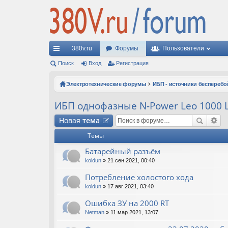
380v.ru
Форумы
Пользователи
с
Поиск
Вход
Регистрация
ы
Электротехнические форумы
ИБП - источники бесперебо
лк
ИБП однофазные N-Power Leo 1000 L
и
Новая
тема
Темы
Батарейный разъём
koldun
» 21 сен 2021, 00:40
Потребление холостого хода
koldun
» 17 авг 2021, 03:40
Ошибка ЗУ на 2000 RT
Netman
» 11 мар 2021, 13:07