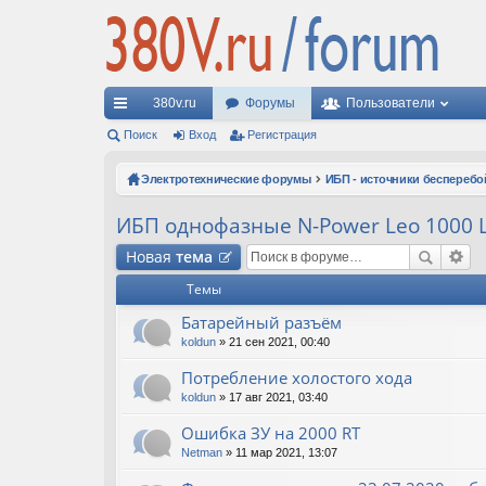
380v.ru
Форумы
Пользователи
с
Поиск
Вход
Регистрация
ы
Электротехнические форумы
ИБП - источники бесперебо
лк
ИБП однофазные N-Power Leo 1000 L
и
Новая
тема
Темы
Батарейный разъём
koldun
» 21 сен 2021, 00:40
Потребление холостого хода
koldun
» 17 авг 2021, 03:40
Ошибка ЗУ на 2000 RT
Netman
» 11 мар 2021, 13:07