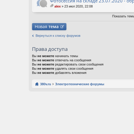
Фотосессия на складе 23.07.2020 - о
alex
» 23 июл 2020, 22:08
ло
ж
Показать тем
ен
ия
Новая
тема
Вернуться к списку форумов
Права доступа
Вы
не можете
начинать темы
Вы
не можете
отвечать на сообщения
Вы
не можете
редактировать свои сообщения
Вы
не можете
удалять свои сообщения
Вы
не можете
добавлять вложения
380v.ru
Электротехнические форумы