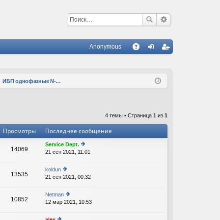
Anonymous
С
A
хо
ег
Q
д
ис
ИБП однофазные N-Power Leo 1000 LT RT, 2000 RT, батарейные блоки, аксессуары
тр
ац
4 темы • Страница
1
из
1
ия
Просмотры
Последнее сообщение
Service Dept.
14069
21 сен 2021, 11:01
е
р
е
koldun
13535
йт
21 сен 2021, 00:32
е
и
р
к
е
Netman
п
10852
йт
12 мар 2021, 10:53
е
о
и
р
с
к
е
л
alex