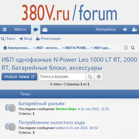
380v.ru
Anonymous
с
Поиск
Вход
ор
Регистрация
ол
хо
ег
ы
Электротехнические форумы
ум
ьз
ИБП - источники бесперебойного питания
ИБП N-POWER: новые модели (презентации, фотосессии, обзоры)
ИБП однофазные N-Power Leo 1000 LT RT, 2000 RT, батарейные блоки, аксессуары
д
ис
ои
лк
ы
ов
тр
ИБП однофазные N-Power Leo 1000 LT RT, 2000
ск
RT, батарейные блоки, аксессуары
и
ат
ац
Новая
тема
ел
ия
4 темы • Страница
1
из
1
и
Темы
Батарейный разъём
Последнее сообщение
Service Dept.
«
21 сен 2021, 11:01
Ответы:
1
Потребление холостого хода
Последнее сообщение
koldun
«
21 сен 2021, 00:32
Ответы:
3