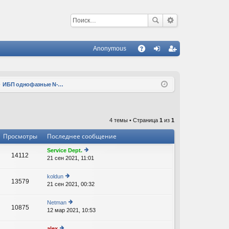
Anonymous
С
A
хо
ег
Q
д
ис
ИБП однофазные N-Power Leo 1000 LT RT, 2000 RT, батарейные блоки, аксессуары
тр
ац
4 темы • Страница
1
из
1
ия
Просмотры
Последнее сообщение
Service Dept.
14112
21 сен 2021, 11:01
е
р
е
koldun
13579
йт
21 сен 2021, 00:32
е
и
р
к
е
Netman
п
10875
йт
12 мар 2021, 10:53
е
о
и
р
с
к
е
л
alex