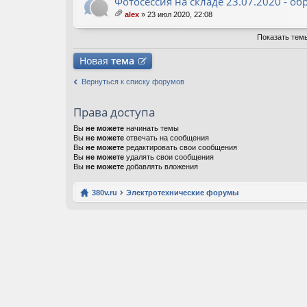
Фотосессия на складе 23.07.2020 - о
alex
» 23 июл 2020, 22:08
ло
ж
Показать тем
ен
ия
Новая
тема
Вернуться к списку форумов
Права доступа
Вы
не можете
начинать темы
Вы
не можете
отвечать на сообщения
Вы
не можете
редактировать свои сообщения
Вы
не можете
удалять свои сообщения
Вы
не можете
добавлять вложения
380v.ru
Электротехнические форумы