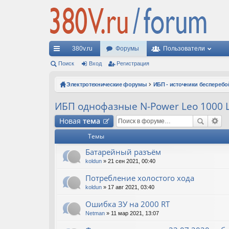
380v.ru
Форумы
Пользователи
с
Поиск
Вход
Регистрация
ы
Электротехнические форумы
ИБП - источники бесперебо
лк
ИБП однофазные N-Power Leo 1000 L
и
Новая
тема
Темы
Батарейный разъём
koldun
» 21 сен 2021, 00:40
Потребление холостого хода
koldun
» 17 авг 2021, 03:40
Ошибка ЗУ на 2000 RT
Netman
» 11 мар 2021, 13:07