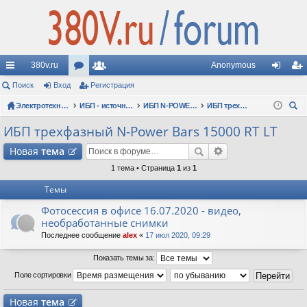
380v.ru
Anonymous
с
Поиск
Вход
ор
Регистрация
ол
хо
ег
ы
Электротехнические форумы
ум
ьз
ИБП - источники бесперебойного питания
ИБП N-POWER: новые модели (презентации, фотосессии, обзоры)
ИБП трехфазный N-Power Bars 15000 RT LT
д
ис
ои
лк
ы
ов
тр
ИБП трехфазный N-Power Bars 15000 RT LT
ск
и
ат
ац
Новая
тема
ел
ия
1 тема • Страница
1
из
1
Темы
и
Фотосессия в офисе 16.07.2020 - видео,
необработанные снимки
Последнее сообщение
alex
«
17 июл 2020, 09:29
Показать темы за:
Поле сортировки
Новая
тема