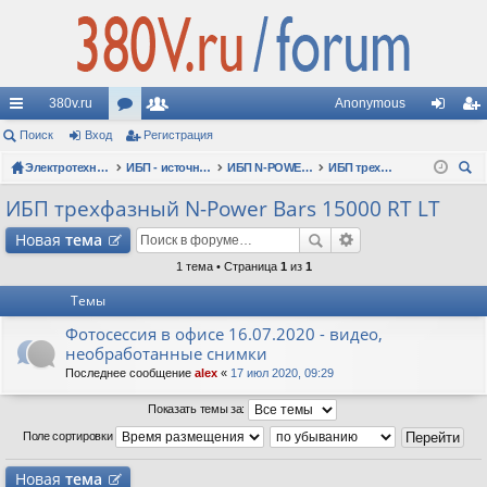
380v.ru
Anonymous
с
Поиск
Вход
ор
Регистрация
ол
хо
ег
ы
Электротехнические форумы
ум
ьз
ИБП - источники бесперебойного питания
ИБП N-POWER: новые модели (презентации, фотосессии, обзоры)
ИБП трехфазный N-Power Bars 15000 RT LT
д
ис
ои
лк
ы
ов
тр
ИБП трехфазный N-Power Bars 15000 RT LT
ск
и
ат
ац
Новая
тема
ел
ия
1 тема • Страница
1
из
1
Темы
и
Фотосессия в офисе 16.07.2020 - видео,
необработанные снимки
Последнее сообщение
alex
«
17 июл 2020, 09:29
Показать темы за:
Поле сортировки
Новая
тема