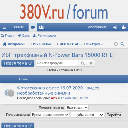
380v.ru
Anonymous
с
Поиск
Вход
ор
Регистрация
ол
хо
ег
ы
Электротехнические форумы
ум
ьз
ИБП - источники бесперебойного питания
ИБП N-POWER: новые модели (презентации, фотосессии, обзоры)
ИБП трехфазный N-Power Bars 15000 RT LT
д
ис
ои
лк
ы
ов
тр
ИБП трехфазный N-Power Bars 15000 RT LT
ск
и
ат
ац
Новая
тема
ел
ия
1 тема • Страница
1
из
1
Темы
и
Фотосессия в офисе 16.07.2020 - видео,
необработанные снимки
Последнее сообщение
alex
«
17 июл 2020, 09:29
Показать темы за:
Поле сортировки
Новая
тема