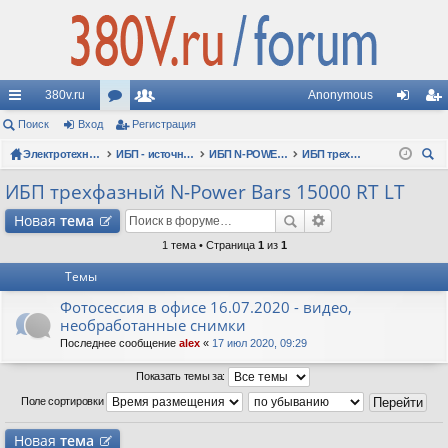
380v.ru
Anonymous
с
Поиск
Вход
ор
Регистрация
ол
хо
ег
ы
Электротехнические форумы
ум
ьз
ИБП - источники бесперебойного питания
ИБП N-POWER: новые модели (презентации, фотосессии, обзоры)
ИБП трехфазный N-Power Bars 15000 RT LT
д
ис
ои
лк
ы
ов
тр
ИБП трехфазный N-Power Bars 15000 RT LT
ск
и
ат
ац
Новая
тема
ел
ия
1 тема • Страница
1
из
1
Темы
и
Фотосессия в офисе 16.07.2020 - видео,
необработанные снимки
Последнее сообщение
alex
«
17 июл 2020, 09:29
Показать темы за:
Поле сортировки
Новая
тема