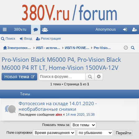
380v.ru
Anonymous
с
Поиск
Вход
ор
Регистрация
ол
хо
ег
ы
Электротехнические форумы
ум
ьз
ИБП - источники бесперебойного питания
ИБП N-POWER: новые модели (презентации, фотосессии, обзоры)
Pro-Vision Black M6000 P4, Pro-Vision Black M6000 P4 RT LT, Home-Vision 1500VA-12V
д
ис
ои
лк
ы
ов
тр
Pro-Vision Black M6000 P4, Pro-Vision Black
ск
M6000 P4 RT LT, Home-Vision 1500VA-12V
и
ат
ац
Новая
тема
ел
ия
1 тема • Страница
1
из
1
и
Темы
Фотосессия на складе 14.01.2020 -
необработанные снимки
Последнее сообщение
alex
«
14 янв 2020, 15:38
Показать темы за:
Поле сортировки