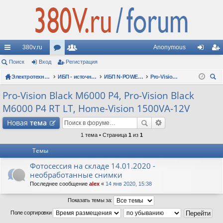
380v.ru
Anonymous
с
Поиск
Вход
ор
Регистрация
ол
хо
ег
ы
Электротехнические форумы
ум
ьз
ИБП - источники бесперебойного питания
ИБП N-POWER: новые модели (презентации, фотосессии, обзоры)
Pro-Vision Black M6000 P4, Pro-Vision Black M6000 P4 RT LT, Home-Vision 1500VA-12V
д
ис
ои
лк
ы
ов
тр
Pro-Vision Black M6000 P4, Pro-Vision Black
ск
M6000 P4 RT LT, Home-Vision 1500VA-12V
и
ат
ац
Новая
тема
ел
ия
1 тема • Страница
1
из
1
и
Темы
Фотосессия на складе 14.01.2020 -
необработанные снимки
Последнее сообщение
alex
«
14 янв 2020, 15:38
Показать темы за:
Поле сортировки