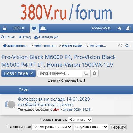
380v.ru
Anonymous
с
Поиск
Вход
ор
Регистрация
ол
хо
ег
ы
Электротехнические форумы
ум
ьз
ИБП - источники бесперебойного питания
ИБП N-POWER: новые модели (презентации, фотосессии, обзоры)
Pro-Vision Black M6000 P4, Pro-Vision Black M6000 P4 RT LT, Home-Vision 1500VA-12V
д
ис
ои
лк
ы
ов
тр
Pro-Vision Black M6000 P4, Pro-Vision Black
ск
M6000 P4 RT LT, Home-Vision 1500VA-12V
и
ат
ац
Новая
тема
ел
ия
1 тема • Страница
1
из
1
и
Темы
Фотосессия на складе 14.01.2020 -
необработанные снимки
Последнее сообщение
alex
«
14 янв 2020, 15:38
Показать темы за:
Поле сортировки