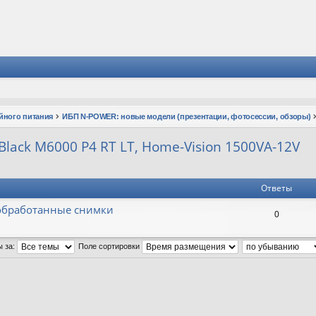
йного питания
ИБП N-POWER: новые модели (презентации, фотосессии, обзоры)
n Black M6000 P4 RT LT, Home-Vision 1500VA-12V
Ответы
необработанные снимки
0
ы за:
Поле сортировки