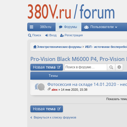
380v.ru
Форумы
Пользователи
с
Поиск
Вход
Регистрация
ы
Электротехнические форумы
ИБП - источники бесперебо
лк
Pro-Vision Black M6000 P4, Pro-Visio
и
Новая
тема
Темы
Фотосессия на складе 14.01.2020 - 
alex
» 14 янв 2020, 15:38
ло
ж
Показать тем
ен
ия
Новая
тема
Вернуться к списку форумов