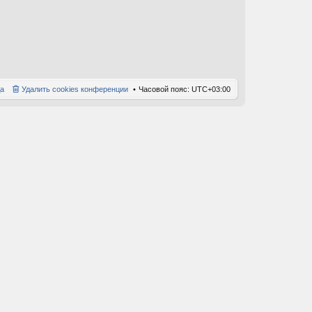
е
д
н
е
м
у
с
о
а
Удалить cookies конференции
Часовой пояс:
UTC+03:00
о
б
щ
е
н
и
ю