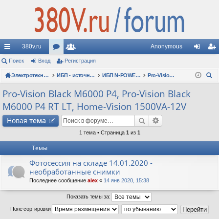
380v.ru
Anonymous
с
Поиск
Вход
ор
Регистрация
ол
хо
ег
ы
Электротехнические форумы
ум
ьз
ИБП - источники бесперебойного питания
ИБП N-POWER: новые модели (презентации, фотосессии, обзоры)
Pro-Vision Black M6000 P4, Pro-Vision Black M6000 P4 RT LT, Home-Vision 1500VA-12V
д
ис
ои
лк
ы
ов
тр
Pro-Vision Black M6000 P4, Pro-Vision Black
ск
M6000 P4 RT LT, Home-Vision 1500VA-12V
и
ат
ац
Новая
тема
ел
ия
1 тема • Страница
1
из
1
и
Темы
Фотосессия на складе 14.01.2020 -
необработанные снимки
Последнее сообщение
alex
«
14 янв 2020, 15:38
Показать темы за:
Поле сортировки