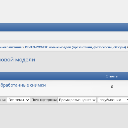
йного питания
ИБП N-POWER: новые модели (презентации, фотосессии, обзоры)
 новой модели
Ответы
необработанные снимки
0
ы за:
Поле сортировки