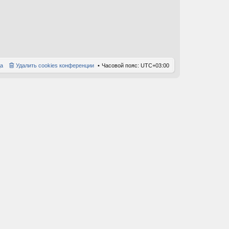
е
д
н
е
м
у
с
о
а
Удалить cookies конференции
Часовой пояс:
UTC+03:00
о
б
щ
е
н
и
ю