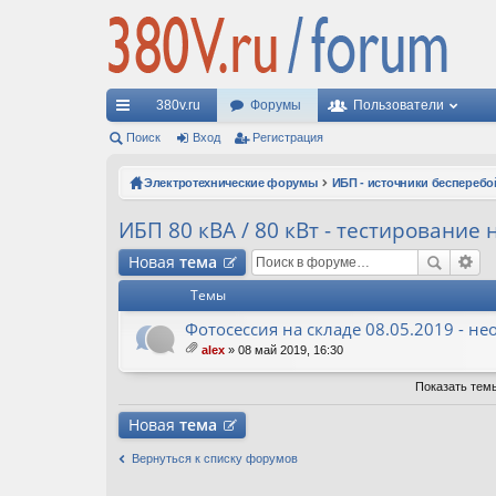
380v.ru
Форумы
Пользователи
с
Поиск
Вход
Регистрация
ы
Электротехнические форумы
ИБП - источники бесперебо
лк
ИБП 80 кВА / 80 кВт - тестирование
и
Новая
тема
Темы
Фотосессия на складе 08.05.2019 - 
alex
» 08 май 2019, 16:30
ло
ж
Показать тем
ен
ия
Новая
тема
Вернуться к списку форумов