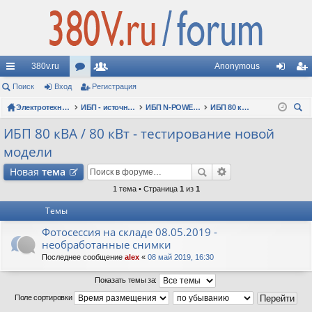
380v.ru
Anonymous
с
Поиск
Вход
ор
Регистрация
ол
хо
ег
ы
Электротехнические форумы
ум
ьз
ИБП - источники бесперебойного питания
ИБП N-POWER: новые модели (презентации, фотосессии, обзоры)
ИБП 80 кВА / 80 кВт - тестирование новой модели
д
ис
ои
лк
ы
ов
тр
ИБП 80 кВА / 80 кВт - тестирование новой
ск
модели
и
ат
ац
Новая
тема
ел
ия
1 тема • Страница
1
из
1
и
Темы
Фотосессия на складе 08.05.2019 -
необработанные снимки
Последнее сообщение
alex
«
08 май 2019, 16:30
Показать темы за:
Поле сортировки