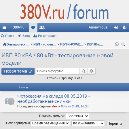
380v.ru
Anonymous
с
Поиск
Вход
ор
Регистрация
ол
хо
ег
ы
Электротехнические форумы
ум
ьз
ИБП - источники бесперебойного питания
ИБП N-POWER: новые модели (презентации, фотосессии, обзоры)
ИБП 80 кВА / 80 кВт - тестирование новой модели
д
ис
ои
лк
ы
ов
тр
ИБП 80 кВА / 80 кВт - тестирование новой
ск
модели
и
ат
ац
Новая
тема
ел
ия
1 тема • Страница
1
из
1
и
Темы
Фотосессия на складе 08.05.2019 -
необработанные снимки
Последнее сообщение
alex
«
08 май 2019, 16:30
Показать темы за:
Поле сортировки