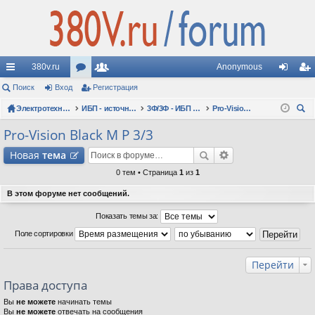
380v.ru
Anonymous
с
Поиск
Вход
ор
Регистрация
ол
хо
ег
ы
Электротехнические форумы
ум
ьз
ИБП - источники бесперебойного питания
3Ф/3Ф - ИБП N-POWER: трехфазные 10 - 10000 кВА - вопросы по моделям
Pro-Vision Black M P 3/3
д
ис
ои
лк
ы
ов
тр
Pro-Vision Black M P 3/3
ск
и
ат
ац
Новая
тема
ел
ия
0 тем • Страница
1
из
1
и
В этом форуме нет сообщений.
Показать темы за:
Поле сортировки
Перейти
Права доступа
Вы
не можете
начинать темы
Вы
не можете
отвечать на сообщения