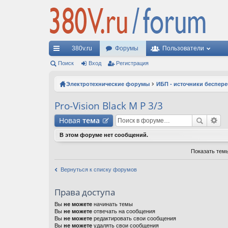
380v.ru
Форумы
Пользователи
с
Поиск
Вход
Регистрация
ы
Электротехнические форумы
ИБП - источники беспер
лк
Pro-Vision Black M P 3/3
и
Новая
тема
В этом форуме нет сообщений.
Показать тем
Вернуться к списку форумов
Права доступа
Вы
не можете
начинать темы
Вы
не можете
отвечать на сообщения
Вы
не можете
редактировать свои сообщения
Вы
не можете
удалять свои сообщения