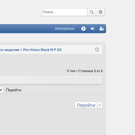
Anonymous
С
A
хо
ег
Q
д
ис
 по моделям
Pro-Vision Black M P 3/3
тр
ац
0 тем • Страница
1
из
1
ия
Перейти