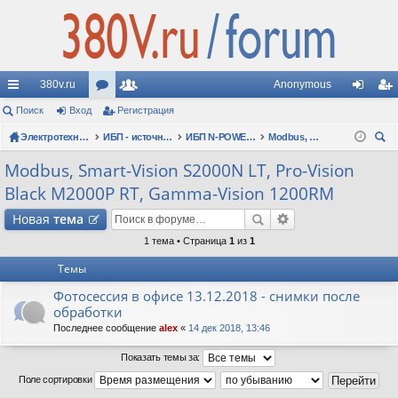
380v.ru
Anonymous
с
Поиск
Вход
ор
Регистрация
ол
хо
ег
ы
Электротехнические форумы
ум
ьз
ИБП - источники бесперебойного питания
ИБП N-POWER: новые модели (презентации, фотосессии, обзоры)
Modbus, Smart-Vision S2000N LT, Pro-Vision Black M2000P RT, Gamma-Vision 1200RM
д
ис
ои
лк
ы
ов
тр
Modbus, Smart-Vision S2000N LT, Pro-Vision
ск
Black M2000P RT, Gamma-Vision 1200RM
и
ат
ац
Новая
тема
ел
ия
1 тема • Страница
1
из
1
и
Темы
Фотосессия в офисе 13.12.2018 - снимки после
обработки
Последнее сообщение
alex
«
14 дек 2018, 13:46
Показать темы за:
Поле сортировки