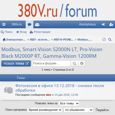
380v.ru
Anonymous
с
Поиск
Вход
ор
Регистрация
ол
хо
ег
ы
Электротехнические форумы
ум
ьз
ИБП - источники бесперебойного питания
ИБП N-POWER: новые модели (презентации, фотосессии, обзоры)
Modbus, Smart-Vision S2000N LT, Pro-Vision Black M2000P RT, Gamma-Vision 1200RM
д
ис
ои
лк
ы
ов
тр
Modbus, Smart-Vision S2000N LT, Pro-Vision
ск
Black M2000P RT, Gamma-Vision 1200RM
и
ат
ац
Новая
тема
ел
ия
1 тема • Страница
1
из
1
и
Темы
Фотосессия в офисе 13.12.2018 - снимки после
обработки
Последнее сообщение
alex
«
14 дек 2018, 13:46
Показать темы за:
Поле сортировки