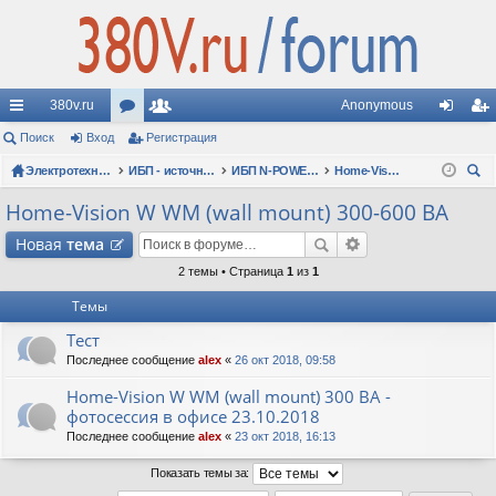
380v.ru
Anonymous
с
Поиск
Вход
ор
Регистрация
ол
хо
ег
ы
Электротехнические форумы
ум
ьз
ИБП - источники бесперебойного питания
ИБП N-POWER: новые модели (презентации, фотосессии, обзоры)
Home-Vision W WM (wall mount) 300-600 ВА
д
ис
ои
лк
ы
ов
тр
Home-Vision W WM (wall mount) 300-600 ВА
ск
и
ат
ац
Новая
тема
ел
ия
2 темы • Страница
1
из
1
Темы
и
Тест
Последнее сообщение
alex
«
26 окт 2018, 09:58
Home-Vision W WM (wall mount) 300 ВА -
фотосессия в офисе 23.10.2018
Последнее сообщение
alex
«
23 окт 2018, 16:13
Показать темы за: