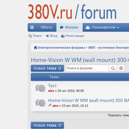
380v.ru
Форумы
Пользователи
с
Поиск
Вход
Регистрация
ы
Электротехнические форумы
ИБП - источники беспер
лк
Home-Vision W WM (wall mount) 300-
и
Новая
тема
Темы
Тест
alex
» 26 окт 2018, 09:58
Home-Vision W WM (wall mount) 300 ВА
alex
» 23 окт 2018, 16:13
ло
ж
Показать тем
ен
ия
Новая
тема