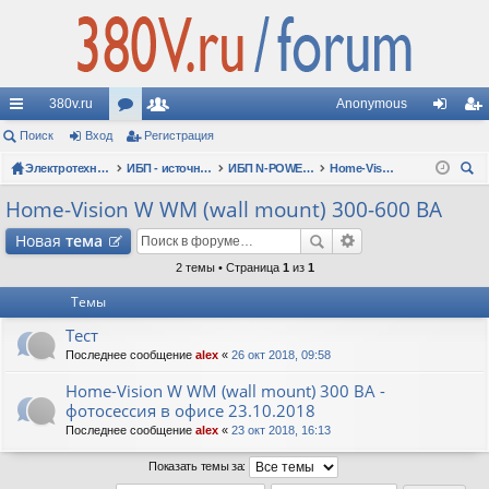
380v.ru
Anonymous
с
Поиск
Вход
ор
Регистрация
ол
хо
ег
ы
Электротехнические форумы
ум
ьз
ИБП - источники бесперебойного питания
ИБП N-POWER: новые модели (презентации, фотосессии, обзоры)
Home-Vision W WM (wall mount) 300-600 ВА
д
ис
ои
лк
ы
ов
тр
Home-Vision W WM (wall mount) 300-600 ВА
ск
и
ат
ац
Новая
тема
ел
ия
2 темы • Страница
1
из
1
Темы
и
Тест
Последнее сообщение
alex
«
26 окт 2018, 09:58
Home-Vision W WM (wall mount) 300 ВА -
фотосессия в офисе 23.10.2018
Последнее сообщение
alex
«
23 окт 2018, 16:13
Показать темы за: