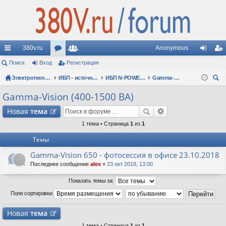
380v.ru
Anonymous
с
Поиск
Вход
ор
Регистрация
ол
хо
ег
ы
Электротехнические форумы
ум
ьз
ИБП - источники бесперебойного питания
ИБП N-POWER: новые модели (презентации, фотосессии, обзоры)
Gamma-Vision (400-1500 ВА)
д
ис
ои
лк
ы
ов
тр
Gamma-Vision (400-1500 ВА)
ск
и
ат
ац
Новая
тема
ел
ия
1 тема • Страница
1
из
1
Темы
и
Gamma-Vision 650 - фотосессия в офисе 23.10.2018
Последнее сообщение
alex
«
23 окт 2018, 13:00
Показать темы за:
Поле сортировки
Новая
тема
1 тема • Страница
1
из
1