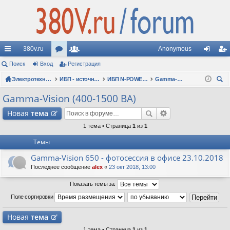
380v.ru
Anonymous
с
Поиск
Вход
ор
Регистрация
ол
хо
ег
ы
Электротехнические форумы
ум
ьз
ИБП - источники бесперебойного питания
ИБП N-POWER: новые модели (презентации, фотосессии, обзоры)
Gamma-Vision (400-1500 ВА)
д
ис
ои
лк
ы
ов
тр
Gamma-Vision (400-1500 ВА)
ск
и
ат
ац
Новая
тема
ел
ия
1 тема • Страница
1
из
1
Темы
и
Gamma-Vision 650 - фотосессия в офисе 23.10.2018
Последнее сообщение
alex
«
23 окт 2018, 13:00
Показать темы за:
Поле сортировки
Новая
тема
1 тема • Страница
1
из
1