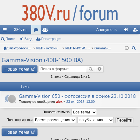
380v.ru
Anonymous
с
Поиск
Вход
ор
Регистрация
ол
хо
ег
ы
Электротехнические форумы
ум
ьз
ИБП - источники бесперебойного питания
ИБП N-POWER: новые модели (презентации, фотосессии, обзоры)
Gamma-Vision (400-1500 ВА)
д
ис
ои
лк
ы
ов
тр
Gamma-Vision (400-1500 ВА)
ск
и
ат
ац
Новая
тема
ел
ия
1 тема • Страница
1
из
1
Темы
и
Gamma-Vision 650 - фотосессия в офисе 23.10.2018
Последнее сообщение
alex
«
23 окт 2018, 13:00
Показать темы за:
Поле сортировки
Новая
тема
1 тема • Страница
1
из
1