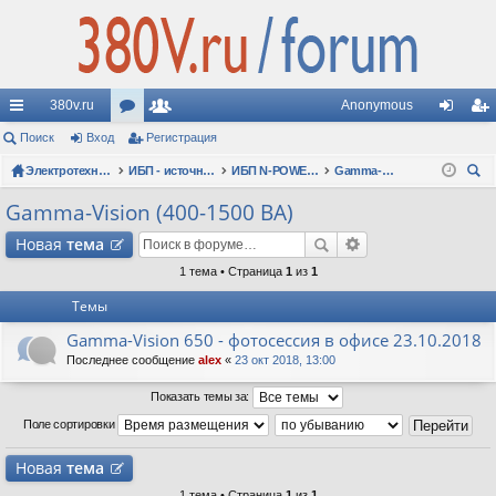
380v.ru
Anonymous
с
Поиск
Вход
ор
Регистрация
ол
хо
ег
ы
Электротехнические форумы
ум
ьз
ИБП - источники бесперебойного питания
ИБП N-POWER: новые модели (презентации, фотосессии, обзоры)
Gamma-Vision (400-1500 ВА)
д
ис
ои
лк
ы
ов
тр
Gamma-Vision (400-1500 ВА)
ск
и
ат
ац
Новая
тема
ел
ия
1 тема • Страница
1
из
1
Темы
и
Gamma-Vision 650 - фотосессия в офисе 23.10.2018
Последнее сообщение
alex
«
23 окт 2018, 13:00
Показать темы за:
Поле сортировки
Новая
тема
1 тема • Страница
1
из
1