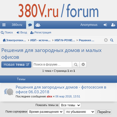
380v.ru
Anonymous
с
Поиск
Вход
ор
Регистрация
ол
хо
ег
ы
Электротехнические форумы
ум
ьз
ИБП - источники бесперебойного питания
ИБП N-POWER: новые модели (презентации, фотосессии, обзоры)
Решения для загородных домов и малых офисов
д
ис
ои
лк
ы
ов
тр
Решения для загородных домов и малых
ск
офисов
и
ат
ац
Новая
тема
ел
ия
1 тема • Страница
1
из
1
и
Темы
Решения для загородных домов - фотосессия в
офисе 06.03.2018
Последнее сообщение
alex
«
06 мар 2018, 13:51
Показать темы за:
Поле сортировки