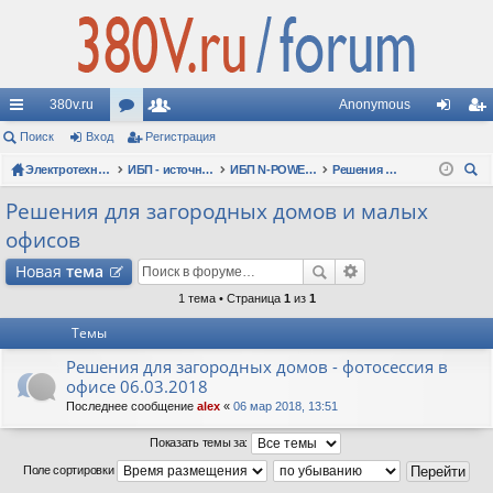
380v.ru
Anonymous
с
Поиск
Вход
ор
Регистрация
ол
хо
ег
ы
Электротехнические форумы
ум
ьз
ИБП - источники бесперебойного питания
ИБП N-POWER: новые модели (презентации, фотосессии, обзоры)
Решения для загородных домов и малых офисов
д
ис
ои
лк
ы
ов
тр
Решения для загородных домов и малых
ск
офисов
и
ат
ац
Новая
тема
ел
ия
1 тема • Страница
1
из
1
и
Темы
Решения для загородных домов - фотосессия в
офисе 06.03.2018
Последнее сообщение
alex
«
06 мар 2018, 13:51
Показать темы за:
Поле сортировки