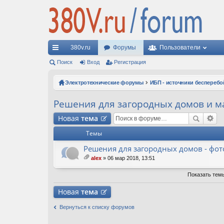
380v.ru
Форумы
Пользователи
с
Поиск
Вход
Регистрация
ы
Электротехнические форумы
ИБП - источники бесперебо
лк
Решения для загородных домов и м
и
Новая
тема
Темы
Решения для загородных домов - фото
alex
» 06 мар 2018, 13:51
ло
ж
Показать тем
ен
ия
Новая
тема
Вернуться к списку форумов