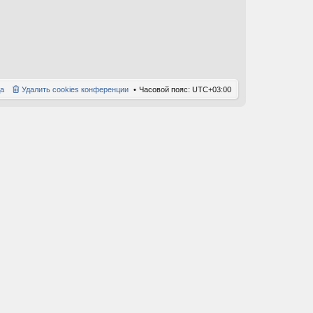
е
д
н
е
м
у
с
о
а
Удалить cookies конференции
Часовой пояс:
UTC+03:00
о
б
щ
е
н
и
ю