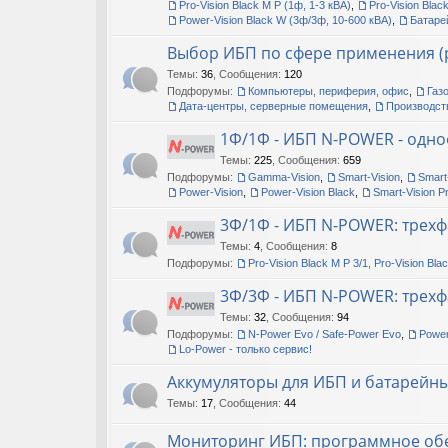
Pro-Vision Black M P (1ф, 1-3 кВА)
,
Pro-Vision Blac
Power-Vision Black W (3ф/3ф, 10-600 кВА)
,
Батаре
Выбор ИБП по сфере применения (р
Темы
:
36
,
Сообщения
:
120
Подфорумы:
Компьютеры, периферия, офис
,
Газ
Дата-центры, серверные помещения
,
Производст
1Ф/1Ф - ИБП N-POWER - одно
Темы
:
225
,
Сообщения
:
659
Подфорумы:
Gamma-Vision
,
Smart-Vision
,
Smart
Power-Vision
,
Power-Vision Black
,
Smart-Vision P
3Ф/1Ф - ИБП N-POWER: трехф
Темы
:
4
,
Сообщения
:
8
Подфорумы:
Pro-Vision Black M P 3/1, Pro-Vision Bla
3Ф/3Ф - ИБП N-POWER: трехф
Темы
:
32
,
Сообщения
:
94
Подфорумы:
N-Power Evo / Safe-Power Evo
,
Power
Lo-Power - только сервис!
Аккумуляторы для ИБП и батарейн
Темы
:
17
,
Сообщения
:
44
Мониторинг ИБП: программное об