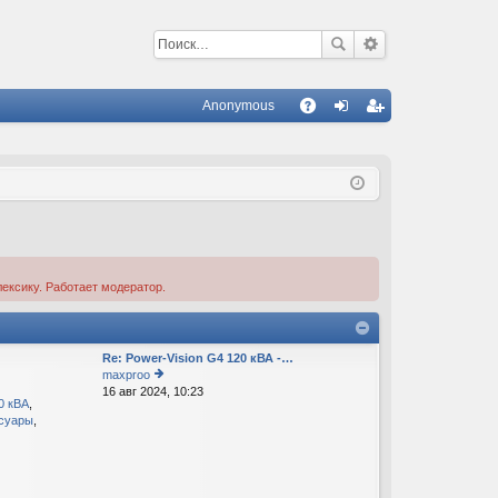
Anonymous
С
A
хо
ег
Q
д
ис
тр
ац
ия
ексику. Работает модератор.
Re: Power-Vision G4 120 кВА -…
maxproo
16 авг 2024, 10:23
е
40 кВА
,
р
ссуары
,
е
йт
и
к
п