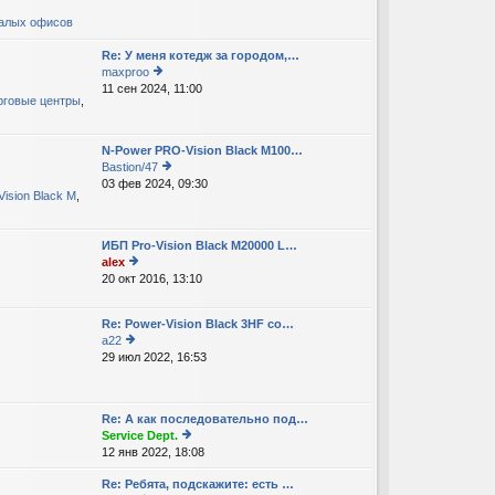
о
малых офисов
с
л
Re: У меня котедж за городом,…
е
maxproo
д
11 сен 2024, 11:00
е
н
рговые центры
,
р
е
е
м
йт
у
N-Power PRO-Vision Black M100…
и
с
Bastion/47
к
о
03 фев 2024, 09:30
е
п
о
Vision Black M
,
р
о
б
е
с
щ
йт
л
е
ИБП Pro-Vision Black M20000 L…
и
е
н
alex
к
д
и
20 окт 2016, 13:10
е
п
н
ю
р
о
е
е
с
м
Re: Power-Vision Black 3HF со…
йт
л
у
a22
и
е
с
29 июл 2022, 16:53
е
к
д
о
р
п
н
о
е
о
е
б
йт
с
м
Re: А как последовательно под…
щ
и
л
у
Service Dept.
е
к
е
с
12 янв 2022, 18:08
е
н
п
д
о
р
и
о
н
о
Re: Ребята, подскажите: есть …
е
ю
с