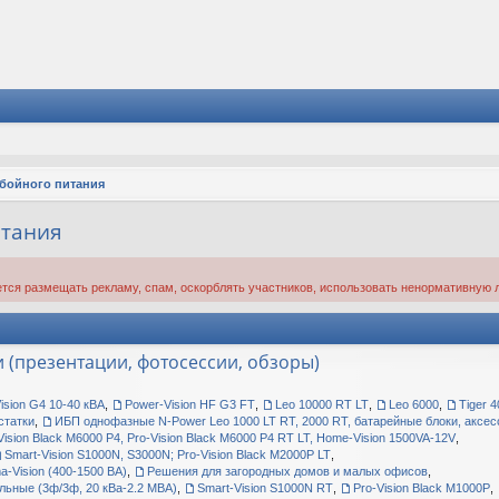
ебойного питания
итания
тся размещать рекламу, спам, оскорблять участников, использовать ненормативную л
(презентации, фотосессии, обзоры)
ision G4 10-40 кВА
,
Power-Vision HF G3 FT
,
Leo 10000 RT LT
,
Leo 6000
,
Tiger 
статки
,
ИБП однофазные N-Power Leo 1000 LT RT, 2000 RT, батарейные блоки, аксе
Vision Black M6000 P4, Pro-Vision Black M6000 P4 RT LT, Home-Vision 1500VA-12V
,
Smart-Vision S1000N, S3000N; Pro-Vision Black M2000P LT
,
-Vision (400-1500 ВА)
,
Решения для загородных домов и малых офисов
,
льные (3ф/3ф, 20 кВа-2.2 МВА)
,
Smart-Vision S1000N RT
,
Pro-Vision Black M1000P
,