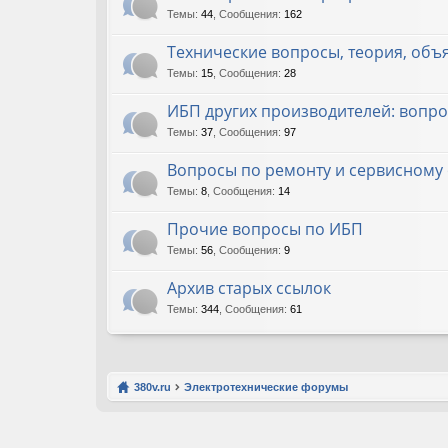
Темы
:
44
,
Сообщения
:
162
Технические вопросы, теория, об
Темы
:
15
,
Сообщения
:
28
ИБП других производителей: вопр
Темы
:
37
,
Сообщения
:
97
Вопросы по ремонту и сервисном
Темы
:
8
,
Сообщения
:
14
Прочие вопросы по ИБП
Темы
:
56
,
Сообщения
:
9
Архив старых ссылок
Темы
:
344
,
Сообщения
:
61
380v.ru
Электротехнические форумы