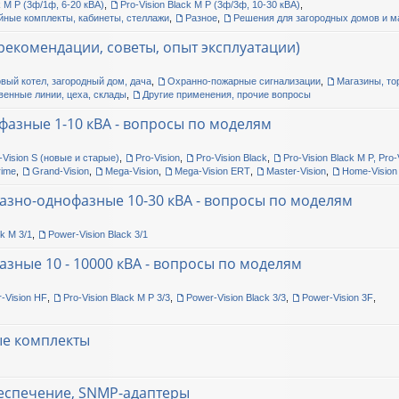
k M P (3ф/1ф, 6-20 кВА)
,
Pro-Vision Black M P (3ф/3ф, 10-30 кВА)
,
йные комплекты, кабинеты, стеллажи
,
Разное
,
Решения для загородных домов и 
екомендации, советы, опыт эксплуатации)
овый котел, загородный дом, дача
,
Охранно-пожарные сигнализации
,
Магазины, то
венные линии, цеха, склады
,
Другие применения, прочие вопросы
фазные 1-10 кВА - вопросы по моделям
-Vision S (новые и старые)
,
Pro-Vision
,
Pro-Vision Black
,
Pro-Vision Black M P, Pro-
rime
,
Grand-Vision
,
Mega-Vision
,
Mega-Vision ERT
,
Master-Vision
,
Home-Vision
азно-однофазные 10-30 кВА - вопросы по моделям
ck M 3/1
,
Power-Vision Black 3/1
азные 10 - 10000 кВА - вопросы по моделям
-Vision HF
,
Pro-Vision Black M P 3/3
,
Power-Vision Black 3/3
,
Power-Vision 3F
,
ые комплекты
еспечение, SNMP-адаптеры