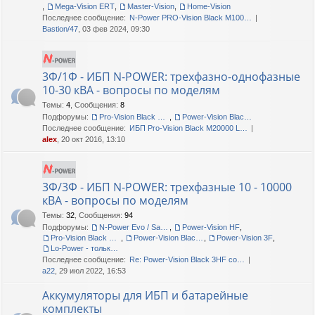
,
Mega-Vision ERT
,
Master-Vision
,
Home-Vision
Последнее сообщение:
N-Power PRO-Vision Black M100…
Bastion/47
, 03 фев 2024, 09:30
3Ф/1Ф - ИБП N-POWER: трехфазно-однофазные
10-30 кВА - вопросы по моделям
Темы
:
4
,
Сообщения
:
8
Подфорумы:
Pro-Vision Black M P 3/1, Pro-Vision Black M 3/1
,
Power-Vision Black 3/1
Последнее сообщение:
ИБП Pro-Vision Black M20000 L…
alex
, 20 окт 2016, 13:10
3Ф/3Ф - ИБП N-POWER: трехфазные 10 - 10000
кВА - вопросы по моделям
Темы
:
32
,
Сообщения
:
94
Подфорумы:
N-Power Evo / Safe-Power Evo
,
Power-Vision HF
,
Pro-Vision Black M P 3/3
,
Power-Vision Black 3/3
,
Power-Vision 3F
,
Lo-Power - только сервис!
Последнее сообщение:
Re: Power-Vision Black 3HF со…
a22
, 29 июл 2022, 16:53
Аккумуляторы для ИБП и батарейные
комплекты