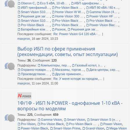
Oberon C
,
Eco 5 кВА, 10 кВА, 15 кВА - складские остатки
,
ИБП однофазные N-Power Leo 1000 LT RT, 2000 RT, батарейные блоки, аксессуары
,
ИБП трехфазный N-Power Bars 15000 RT LT
,
Pro-Vision Black M6000 P4, Pro-Vision Black M6000 P4 RT LT, Home-Vision 1500VA-12V
,
ИБП 80 кВА / 80 кВт - тестирование новой модели
,
Smart-Vision S1000N, S3000N; Pro-Vision Black M2000P LT
,
Home-Vision W WM (wall mount) 300-600 ВА
,
Gamma-Vision (400-1500 ВА)
,
Решения для загородных домов и малых офисов
,
Home-Vision 300 W и 600 W
,
Power-Vision HF модульные (3ф/3ф, 20 кВа-2.2 МВА)
,
Smart-Vision S1000N RT
,
Pro-Vision Black M1000P
,
Pro-Vision Black M P (1ф, 1-3 кВА)
,
Pro-Vision Black M P (3ф/1ф, 6-20 кВА)
,
Pro-Vision Black M P (3ф/3ф, 10-30 кВА)
,
Power-Vision Black W (3ф/3ф, 10-600 кВА)
,
Батарейные комплекты, кабинеты, стеллажи
,
Разное
,
Решения для загородных домов и малых офисов
Последнее сообщение:
Re: Power-Vision G4 120 кВА -…
maxproo
, 16 авг 2024, 10:23
Выбор ИБП по сфере применения
(рекомендации, советы, опыт эксплуатации)
Темы
:
36
,
Сообщения
:
120
Подфорумы:
Компьютеры, периферия, офис
,
Газовый котел, загородный дом, дача
,
Охранно-пожарные сигнализации
,
Магазины, торговые центры
,
Дата-центры, серверные помещения
,
Производственные линии, цеха, склады
,
Другие применения, прочие вопросы
Последнее сообщение:
Re: У меня котедж за городом,…
maxproo
, 11 сен 2024, 11:00
1Ф/1Ф - ИБП N-POWER - однофазные 1-10 кВА -
вопросы по моделям
Темы
:
225
,
Сообщения
:
659
Подфорумы:
Gamma-Vision
,
Smart-Vision
,
Smart-Vision S (новые и старые)
,
Pro-Vision
,
Pro-Vision Black
,
Pro-Vision Black M P, Pro-Vision Black M
,
Power-Vision
,
Power-Vision Black
,
Smart-Vision Prime
,
Grand-Vision
,
Mega-Vision