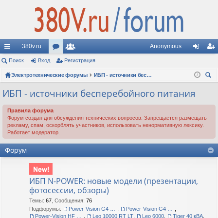
380v.ru
Anonymous
с
Поиск
Вход
ор
Регистрация
ол
хо
ег
ы
Электротехнические форумы
ум
ьз
ИБП - источники бесперебойного питания
д
ис
ои
лк
ы
ов
тр
ИБП - источники бесперебойного питания
ск
и
ат
ац
Правила форума
Форум создан для обсуждения технических вопросов. Запрещается размещать
ел
ия
рекламу, спам, оскорблять участников, использовать ненормативную лексику.
Работает модератор.
и
Форум
ИБП N-POWER: новые модели (презентации,
фотосессии, обзоры)
Темы
:
67
,
Сообщения
:
76
Подфорумы:
Power-Vision G4 60-120 кВА
,
Power-Vision G4 10-40 кВА
,
Power-Vision HF G3 FT
,
Leo 10000 RT LT
,
Leo 6000
,
Tiger 40 кВА
,