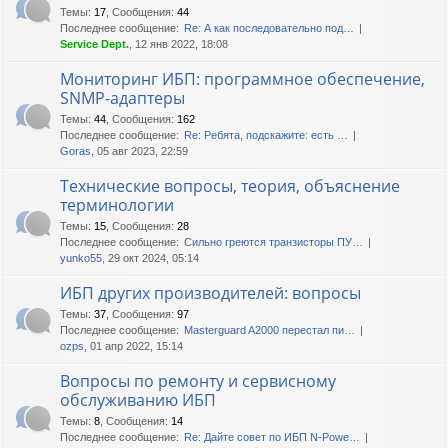
Темы
:
17
,
Сообщения
:
44
Последнее сообщение:
Re: А как последовательно под…
Service Dept.
, 12 янв 2022, 18:08
Мониторинг ИБП: программное обеспечение,
SNMP-адаптеры
Темы
:
44
,
Сообщения
:
162
Последнее сообщение:
Re: Ребята, подскажите: есть …
Goras
, 05 авг 2023, 22:59
Технические вопросы, теория, объяснение
терминологии
Темы
:
15
,
Сообщения
:
28
Последнее сообщение:
Сильно греются транзисторы ПУ…
yunko55
, 29 окт 2024, 05:14
ИБП других производителей: вопросы
Темы
:
37
,
Сообщения
:
97
Последнее сообщение:
Masterguard A2000 перестал пи…
ozps
, 01 апр 2022, 15:14
Вопросы по ремонту и сервисному
обслуживанию ИБП
Темы
:
8
,
Сообщения
:
14
Последнее сообщение:
Re: Дайте совет по ИБП N-Powe…