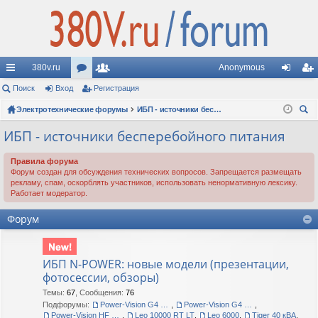
380v.ru
Anonymous
с
Поиск
Вход
ор
Регистрация
ол
хо
ег
ы
Электротехнические форумы
ум
ьз
ИБП - источники бесперебойного питания
д
ис
ои
лк
ы
ов
тр
ИБП - источники бесперебойного питания
ск
и
ат
ац
Правила форума
Форум создан для обсуждения технических вопросов. Запрещается размещать
ел
ия
рекламу, спам, оскорблять участников, использовать ненормативную лексику.
Работает модератор.
и
Форум
ИБП N-POWER: новые модели (презентации,
фотосессии, обзоры)
Темы
:
67
,
Сообщения
:
76
Подфорумы:
Power-Vision G4 60-120 кВА
,
Power-Vision G4 10-40 кВА
,
Power-Vision HF G3 FT
,
Leo 10000 RT LT
,
Leo 6000
,
Tiger 40 кВА
,