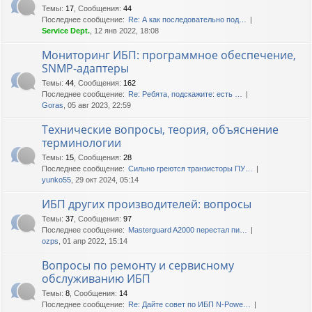
Темы
:
17
,
Сообщения
:
44
Последнее сообщение:
Re: А как последовательно под…
Service Dept.
, 12 янв 2022, 18:08
Мониторинг ИБП: программное обеспечение,
SNMP-адаптеры
Темы
:
44
,
Сообщения
:
162
Последнее сообщение:
Re: Ребята, подскажите: есть …
Goras
, 05 авг 2023, 22:59
Технические вопросы, теория, объяснение
терминологии
Темы
:
15
,
Сообщения
:
28
Последнее сообщение:
Сильно греются транзисторы ПУ…
yunko55
, 29 окт 2024, 05:14
ИБП других производителей: вопросы
Темы
:
37
,
Сообщения
:
97
Последнее сообщение:
Masterguard A2000 перестал пи…
ozps
, 01 апр 2022, 15:14
Вопросы по ремонту и сервисному
обслуживанию ИБП
Темы
:
8
,
Сообщения
:
14
Последнее сообщение:
Re: Дайте совет по ИБП N-Powe…