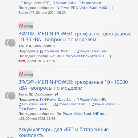
,
Mega-Vision ERT
,
Master-Vision
,
Home-Vision
Последнее сообщение:
N-Power PRO-Vision Black M100…
Bastion/47
, 03 фев 2024, 09:30
3Ф/1Ф - ИБП N-POWER: трехфазно-однофазные
10-30 кВА - вопросы по моделям
Темы
:
4
,
Сообщения
:
8
Подфорумы:
Pro-Vision Black M P 3/1, Pro-Vision Black M 3/1
,
Power-Vision Black 3/1
Последнее сообщение:
ИБП Pro-Vision Black M20000 L…
alex
, 20 окт 2016, 13:10
3Ф/3Ф - ИБП N-POWER: трехфазные 10 - 10000
кВА - вопросы по моделям
Темы
:
32
,
Сообщения
:
94
Подфорумы:
N-Power Evo / Safe-Power Evo
,
Power-Vision HF
,
Pro-Vision Black M P 3/3
,
Power-Vision Black 3/3
,
Power-Vision 3F
,
Lo-Power - только сервис!
Последнее сообщение:
Re: Power-Vision Black 3HF со…
a22
, 29 июл 2022, 16:53
Аккумуляторы для ИБП и батарейные
комплекты