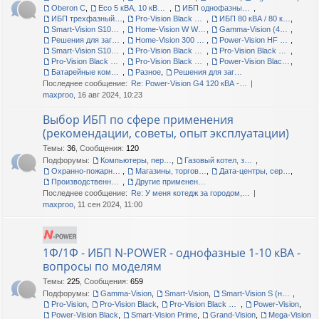
Oberon C
,
Eco 5 кВА, 10 кВА, 15 кВА - складские остатки
,
ИБП однофазные N-Power Leo 1000 LT RT, 2000 RT, батарейные блоки, аксессуары
,
ИБП трехфазный N-Power Bars 15000 RT LT
,
Pro-Vision Black M6000 P4, Pro-Vision Black M6000 P4 RT LT, Home-Vision 1500VA-12V
,
ИБП 80 кВА / 80 кВт - тестирование новой модели
,
Smart-Vision S1000N, S3000N; Pro-Vision Black M2000P LT
,
Home-Vision W WM (wall mount) 300-600 ВА
,
Gamma-Vision (400-1500 ВА)
,
Решения для загородных домов и малых офисов
,
Home-Vision 300 W и 600 W
,
Power-Vision HF модульные (3ф/3ф, 20 кВа-2.2 МВА)
,
Smart-Vision S1000N RT
,
Pro-Vision Black M1000P
,
Pro-Vision Black M P (1ф, 1-3 кВА)
,
Pro-Vision Black M P (3ф/1ф, 6-20 кВА)
,
Pro-Vision Black M P (3ф/3ф, 10-30 кВА)
,
Power-Vision Black W (3ф/3ф, 10-600 кВА)
,
Батарейные комплекты, кабинеты, стеллажи
,
Разное
,
Решения для загородных домов и малых офисов
Последнее сообщение:
Re: Power-Vision G4 120 кВА -…
maxproo
, 16 авг 2024, 10:23
Выбор ИБП по сфере применения
(рекомендации, советы, опыт эксплуатации)
Темы
:
36
,
Сообщения
:
120
Подфорумы:
Компьютеры, периферия, офис
,
Газовый котел, загородный дом, дача
,
Охранно-пожарные сигнализации
,
Магазины, торговые центры
,
Дата-центры, серверные помещения
,
Производственные линии, цеха, склады
,
Другие применения, прочие вопросы
Последнее сообщение:
Re: У меня котедж за городом,…
maxproo
, 11 сен 2024, 11:00
1Ф/1Ф - ИБП N-POWER - однофазные 1-10 кВА -
вопросы по моделям
Темы
:
225
,
Сообщения
:
659
Подфорумы:
Gamma-Vision
,
Smart-Vision
,
Smart-Vision S (новые и старые)
,
Pro-Vision
,
Pro-Vision Black
,
Pro-Vision Black M P, Pro-Vision Black M
,
Power-Vision
,
Power-Vision Black
,
Smart-Vision Prime
,
Grand-Vision
,
Mega-Vision