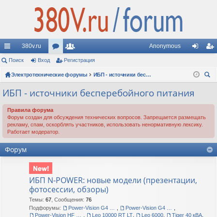
380v.ru
Anonymous
с
Поиск
Вход
ор
Регистрация
ол
хо
ег
ы
Электротехнические форумы
ум
ьз
ИБП - источники бесперебойного питания
д
ис
ои
лк
ы
ов
тр
ИБП - источники бесперебойного питания
ск
и
ат
ац
Правила форума
Форум создан для обсуждения технических вопросов. Запрещается размещать
ел
ия
рекламу, спам, оскорблять участников, использовать ненормативную лексику.
Работает модератор.
и
Форум
ИБП N-POWER: новые модели (презентации,
фотосессии, обзоры)
Темы
:
67
,
Сообщения
:
76
Подфорумы:
Power-Vision G4 60-120 кВА
,
Power-Vision G4 10-40 кВА
,
Power-Vision HF G3 FT
,
Leo 10000 RT LT
,
Leo 6000
,
Tiger 40 кВА
,