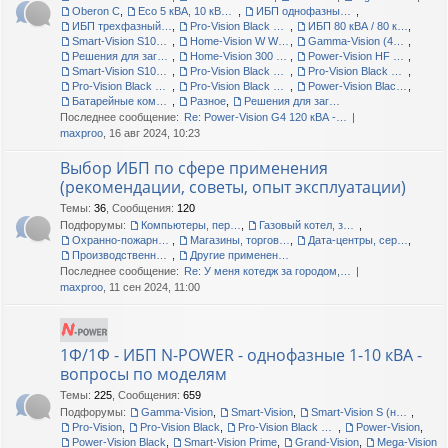
Oberon C
,
Eco 5 кВА, 10 кВА, 15 кВА - складские остатки
,
ИБП однофазные N-Power Leo 1000 LT RT, 2000 RT, батарейные блоки, аксессуары
,
ИБП трехфазный N-Power Bars 15000 RT LT
,
Pro-Vision Black M6000 P4, Pro-Vision Black M6000 P4 RT LT, Home-Vision 1500VA-12V
,
ИБП 80 кВА / 80 кВт - тестирование новой модели
,
Smart-Vision S1000N, S3000N; Pro-Vision Black M2000P LT
,
Home-Vision W WM (wall mount) 300-600 ВА
,
Gamma-Vision (400-1500 ВА)
,
Решения для загородных домов и малых офисов
,
Home-Vision 300 W и 600 W
,
Power-Vision HF модульные (3ф/3ф, 20 кВа-2.2 МВА)
,
Smart-Vision S1000N RT
,
Pro-Vision Black M1000P
,
Pro-Vision Black M P (1ф, 1-3 кВА)
,
Pro-Vision Black M P (3ф/1ф, 6-20 кВА)
,
Pro-Vision Black M P (3ф/3ф, 10-30 кВА)
,
Power-Vision Black W (3ф/3ф, 10-600 кВА)
,
Батарейные комплекты, кабинеты, стеллажи
,
Разное
,
Решения для загородных домов и малых офисов
Последнее сообщение:
Re: Power-Vision G4 120 кВА -…
maxproo
, 16 авг 2024, 10:23
Выбор ИБП по сфере применения
(рекомендации, советы, опыт эксплуатации)
Темы
:
36
,
Сообщения
:
120
Подфорумы:
Компьютеры, периферия, офис
,
Газовый котел, загородный дом, дача
,
Охранно-пожарные сигнализации
,
Магазины, торговые центры
,
Дата-центры, серверные помещения
,
Производственные линии, цеха, склады
,
Другие применения, прочие вопросы
Последнее сообщение:
Re: У меня котедж за городом,…
maxproo
, 11 сен 2024, 11:00
1Ф/1Ф - ИБП N-POWER - однофазные 1-10 кВА -
вопросы по моделям
Темы
:
225
,
Сообщения
:
659
Подфорумы:
Gamma-Vision
,
Smart-Vision
,
Smart-Vision S (новые и старые)
,
Pro-Vision
,
Pro-Vision Black
,
Pro-Vision Black M P, Pro-Vision Black M
,
Power-Vision
,
Power-Vision Black
,
Smart-Vision Prime
,
Grand-Vision
,
Mega-Vision