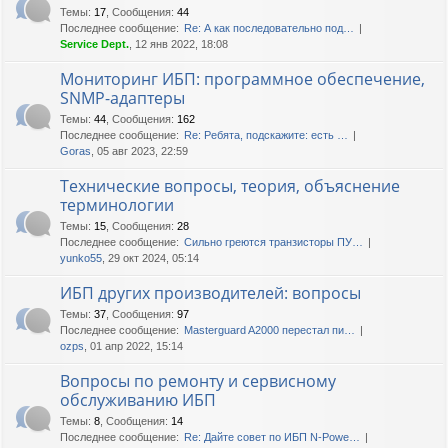
Темы
:
17
,
Сообщения
:
44
Последнее сообщение:
Re: А как последовательно под…
Service Dept.
, 12 янв 2022, 18:08
Мониторинг ИБП: программное обеспечение,
SNMP-адаптеры
Темы
:
44
,
Сообщения
:
162
Последнее сообщение:
Re: Ребята, подскажите: есть …
Goras
, 05 авг 2023, 22:59
Технические вопросы, теория, объяснение
терминологии
Темы
:
15
,
Сообщения
:
28
Последнее сообщение:
Сильно греются транзисторы ПУ…
yunko55
, 29 окт 2024, 05:14
ИБП других производителей: вопросы
Темы
:
37
,
Сообщения
:
97
Последнее сообщение:
Masterguard A2000 перестал пи…
ozps
, 01 апр 2022, 15:14
Вопросы по ремонту и сервисному
обслуживанию ИБП
Темы
:
8
,
Сообщения
:
14
Последнее сообщение:
Re: Дайте совет по ИБП N-Powe…