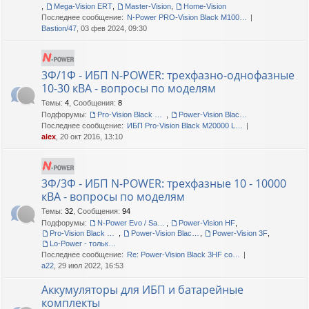
,
Mega-Vision ERT
,
Master-Vision
,
Home-Vision
Последнее сообщение:
N-Power PRO-Vision Black M100…
Bastion/47
, 03 фев 2024, 09:30
3Ф/1Ф - ИБП N-POWER: трехфазно-однофазные
10-30 кВА - вопросы по моделям
Темы
:
4
,
Сообщения
:
8
Подфорумы:
Pro-Vision Black M P 3/1, Pro-Vision Black M 3/1
,
Power-Vision Black 3/1
Последнее сообщение:
ИБП Pro-Vision Black M20000 L…
alex
, 20 окт 2016, 13:10
3Ф/3Ф - ИБП N-POWER: трехфазные 10 - 10000
кВА - вопросы по моделям
Темы
:
32
,
Сообщения
:
94
Подфорумы:
N-Power Evo / Safe-Power Evo
,
Power-Vision HF
,
Pro-Vision Black M P 3/3
,
Power-Vision Black 3/3
,
Power-Vision 3F
,
Lo-Power - только сервис!
Последнее сообщение:
Re: Power-Vision Black 3HF со…
a22
, 29 июл 2022, 16:53
Аккумуляторы для ИБП и батарейные
комплекты