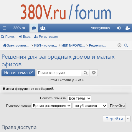
380v.ru
Anonymous
с
Поиск
Вход
ор
Регистрация
ол
хо
ег
ы
Электротехнические форумы
ум
ьз
ИБП - источники бесперебойного питания
ИБП N-POWER: новые модели (презентации, фотосессии, обзоры)
Решения для загородных домов и малых офисов
д
ис
ои
лк
ы
ов
тр
Решения для загородных домов и малых
ск
офисов
и
ат
ац
Новая
тема
ел
ия
0 тем • Страница
1
из
1
и
В этом форуме нет сообщений.
Показать темы за:
Поле сортировки
Перейти
Права доступа