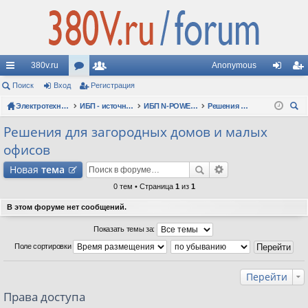
380v.ru
Anonymous
с
Поиск
Вход
ор
Регистрация
ол
хо
ег
ы
Электротехнические форумы
ум
ьз
ИБП - источники бесперебойного питания
ИБП N-POWER: новые модели (презентации, фотосессии, обзоры)
Решения для загородных домов и малых офисов
д
ис
ои
лк
ы
ов
тр
Решения для загородных домов и малых
ск
офисов
и
ат
ац
Новая
тема
ел
ия
0 тем • Страница
1
из
1
и
В этом форуме нет сообщений.
Показать темы за:
Поле сортировки
Перейти
Права доступа