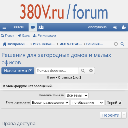
380v.ru
Anonymous
с
Поиск
Вход
ор
Регистрация
ол
хо
ег
ы
Электротехнические форумы
ум
ьз
ИБП - источники бесперебойного питания
ИБП N-POWER: новые модели (презентации, фотосессии, обзоры)
Решения для загородных домов и малых офисов
д
ис
ои
лк
ы
ов
тр
Решения для загородных домов и малых
ск
офисов
и
ат
ац
Новая
тема
ел
ия
0 тем • Страница
1
из
1
и
В этом форуме нет сообщений.
Показать темы за:
Поле сортировки
Перейти
Права доступа