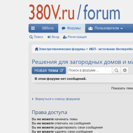
380v.ru
Форумы
Пользователи
с
Поиск
Вход
Регистрация
ы
Электротехнические форумы
ИБП - источники бесперебо
лк
Решения для загородных домов и м
и
Новая
тема
В этом форуме нет сообщений.
Показать тем
Вернуться к списку форумов
Права доступа
Вы
не можете
начинать темы
Вы
не можете
отвечать на сообщения
Вы
не можете
редактировать свои сообщения
Вы
не можете
удалять свои сообщения