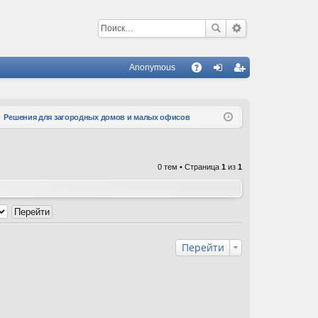
Anonymous
С
A
хо
ег
Q
д
ис
Решения для загородных домов и малых офисов
тр
ац
0 тем • Страница
1
из
1
ия
Перейти