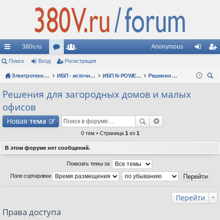
380v.ru
Anonymous
с
Поиск
Вход
ор
Регистрация
ол
хо
ег
ы
Электротехнические форумы
ум
ьз
ИБП - источники бесперебойного питания
ИБП N-POWER: новые модели (презентации, фотосессии, обзоры)
Решения для загородных домов и малых офисов
д
ис
ои
лк
ы
ов
тр
Решения для загородных домов и малых
ск
офисов
и
ат
ац
Новая
тема
ел
ия
0 тем • Страница
1
из
1
и
В этом форуме нет сообщений.
Показать темы за:
Поле сортировки
Перейти
Права доступа