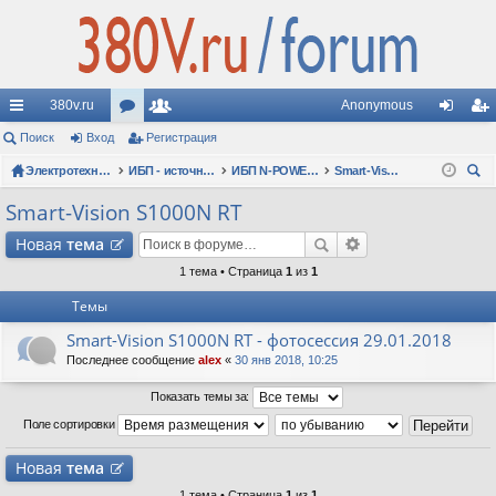
380v.ru
Anonymous
с
Поиск
Вход
ор
Регистрация
ол
хо
ег
ы
Электротехнические форумы
ум
ьз
ИБП - источники бесперебойного питания
ИБП N-POWER: новые модели (презентации, фотосессии, обзоры)
Smart-Vision S1000N RT
д
ис
ои
лк
ы
ов
тр
Smart-Vision S1000N RT
ск
и
ат
ац
Новая
тема
ел
ия
1 тема • Страница
1
из
1
Темы
и
Smart-Vision S1000N RT - фотосессия 29.01.2018
Последнее сообщение
alex
«
30 янв 2018, 10:25
Показать темы за:
Поле сортировки
Новая
тема
1 тема • Страница
1
из
1