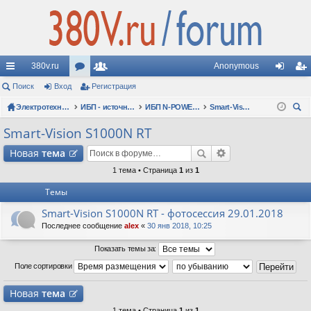
380v.ru
Anonymous
с
Поиск
Вход
ор
Регистрация
ол
хо
ег
ы
Электротехнические форумы
ум
ьз
ИБП - источники бесперебойного питания
ИБП N-POWER: новые модели (презентации, фотосессии, обзоры)
Smart-Vision S1000N RT
д
ис
ои
лк
ы
ов
тр
Smart-Vision S1000N RT
ск
и
ат
ац
Новая
тема
ел
ия
1 тема • Страница
1
из
1
Темы
и
Smart-Vision S1000N RT - фотосессия 29.01.2018
Последнее сообщение
alex
«
30 янв 2018, 10:25
Показать темы за:
Поле сортировки
Новая
тема
1 тема • Страница
1
из
1